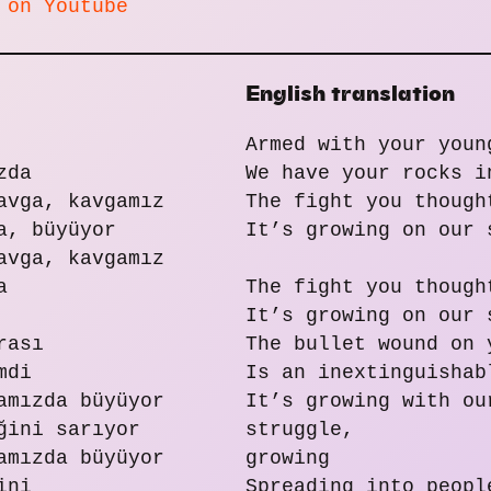
 on Youtube
English translation
Armed with your youn
zda
We have your rocks i
avga, kavgamız
The fight you though
a, büyüyor
It’s growing on our 
avga, kavgamız
a
The fight you though
It’s growing on our 
rası
The bullet wound on 
mdi
Is an inextinguishab
amızda büyüyor
It’s growing with ou
ğini sarıyor
struggle,
amızda büyüyor
growing
ini
Spreading into peopl