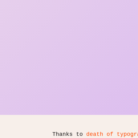
Thanks to
death of typogr