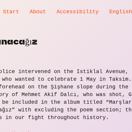
Start
About
Accessibility
Englis
anacağız
olice intervened on the Istiklal Avenue, 
 who wanted to celebrate 1 May in Taksim.
forehead on the Şişhane slope during the 
ory of Mehmet Akif Dalcı, who was shot, G
 be included in the album titled “Marşlar
ağız” with excluding the poem section; th
s in our fight throughout history.