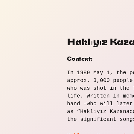
Zum
Inhalt
springen
Haklıyız Kaz
Context:
In 1989 May 1, the p
approx. 3,000 people
who was shot in the 
life. Written in mem
band -who will later
as “Haklıyız Kazanac
the significant song