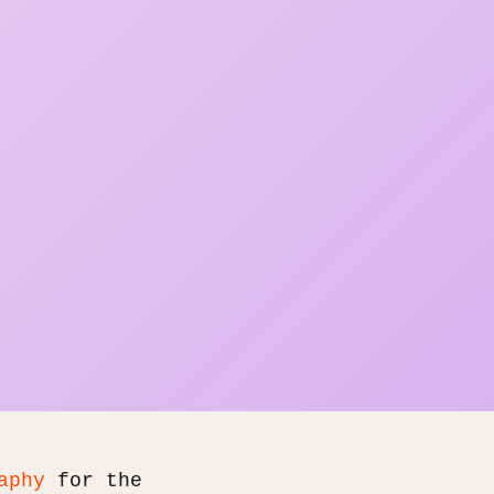
aphy
for the