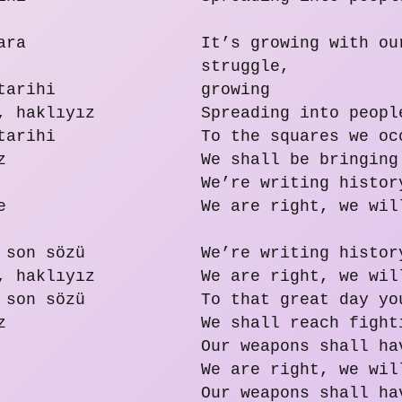
ara
It’s growing with ou
struggle,
tarihi
growing
, haklıyız
Spreading into peopl
tarihi
To the squares we oc
z
We shall be bringing
We’re writing histor
e
We are right, we wil
 son sözü
We’re writing histor
, haklıyız
We are right, we wil
 son sözü
To that great day yo
z
We shall reach fight
Our weapons shall ha
We are right, we wil
Our weapons shall ha