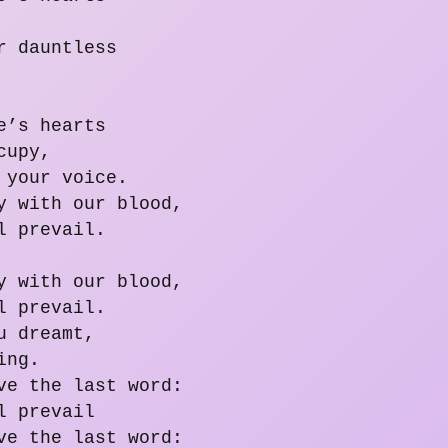
r dauntless
e’s hearts
cupy,
 your voice.
y with our blood,
l prevail.
y with our blood,
l prevail.
u dreamt,
ing.
ve the last word:
l prevail
ve the last word: