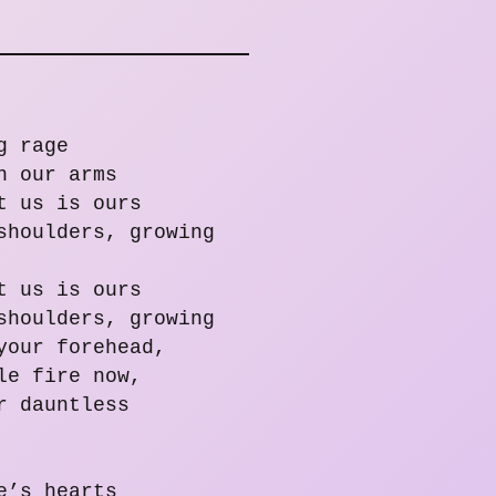
g rage
n our arms
t us is ours
shoulders, growing
t us is ours
shoulders, growing
your forehead,
le fire now,
r dauntless
e’s hearts