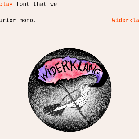
play
font that we
urier mono.
Widerkl