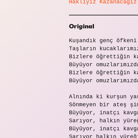
Haklıyız Kazanacağız
Original
Kuşandık genç öfkeni
Taşların kucaklarımı
Bizlere öğrettiğin k
Büyüyor omuzlarımızd
Bizlere öğrettiğin k
Büyüyor omuzlarımızd
Alnında ki kurşun ya
Sönmeyen bir ateş şi
Büyüyor, inatçı kavg
Sarıyor, halkın yüre
Büyüyor, inatçı kavg
Sarıyor halkın yüreğ