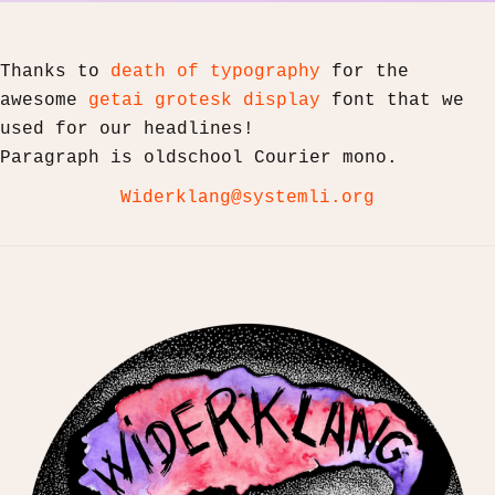
von
dem
Thanks to
death of typography
for the
Chor
awesome
getai grotesk display
font that we
X
used for our headlines!
auf
Paragraph is oldschool Courier mono.
der
Musik
Widerklang@systemli.org
von
Nina
Chuba