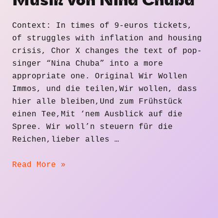
Musik von Nina Chuba
Context: In times of 9-euros tickets,
of struggles with inflation and housing
crisis, Chor X changes the text of pop-
singer “Nina Chuba” into a more
appropriate one. Original Wir Wollen
Immos, und die teilen,Wir wollen, dass
hier alle bleiben,Und zum Frühstück
einen Tee,Mit ‘nem Ausblick auf die
Spree. Wir woll’n steuern für die
Reichen,lieber alles …
Genug
Read More »
ist
genug
–
Text