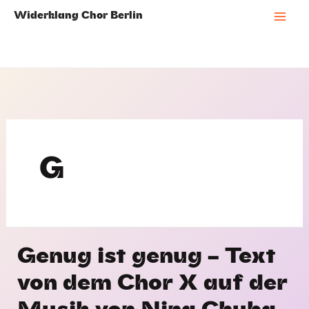
Skip
Widerklang Chor Berlin
to
Mai
content
Men
G
Genug ist genug – Text
von dem Chor X auf der