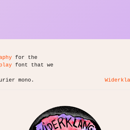
aphy
for the
play
font that we
urier mono.
Widerkl